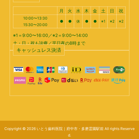
月
火
水
木
金
土
日
祝
10:00〜13:30
●
●
休
●
●
※1
※2
※2
15:30〜20:00
※1＝9:00〜16:00／※2＝9:00〜14:00
土・日・祝も診療／平日夜の8時まで
キャッシュレス決済
Copyright © 2026 いとう歯科医院｜府中市・多磨霊園駅前 All rights Reserve
d.