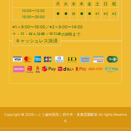
月
火
水
木
金
土
日
祝
10:00〜13:30
●
●
休
●
●
※1
※2
※2
15:30〜20:00
※1＝9:00〜16:00／※2＝9:00〜14:00
土・日・祝も診療／平日夜の8時まで
キャッシュレス決済
Copyright © 2026 いとう歯科医院｜府中市・多磨霊園駅前 All rights Reserve
d.