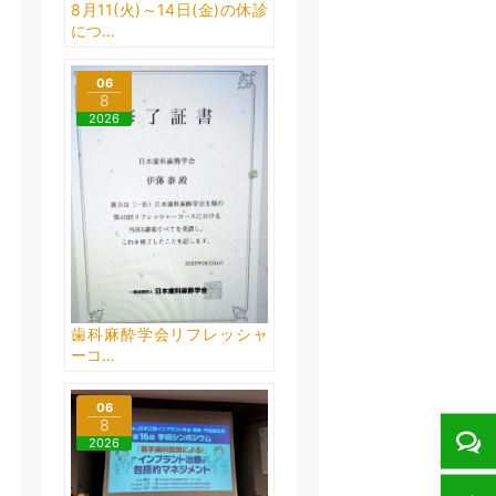
8月11(火)～14日(金)の休診
につ…
06
8
2026
歯科麻酔学会リフレッシャ
ーコ…
06
8
2026