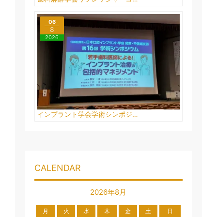
06
8
2026
インプラント学会学術シンポジ…
CALENDAR
2026年8月
月
火
水
木
金
土
日