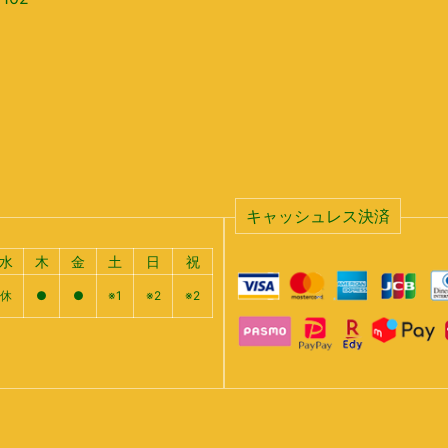
キャッシュレス決済
水
木
金
土
日
祝
休
●
●
※1
※2
※2