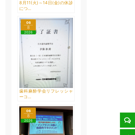
8月11(火)～14日(金)の休診
につ…
06
8
2026
歯科麻酔学会リフレッシャ
ーコ…
06
8
2026