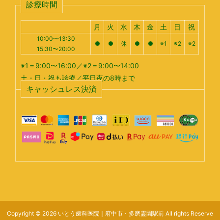
診療時間
月
火
水
木
金
土
日
祝
10:00〜13:30
●
●
休
●
●
※1
※2
※2
15:30〜20:00
※1＝9:00〜16:00／※2＝9:00〜14:00
土・日・祝も診療／平日夜の8時まで
キャッシュレス決済
Copyright © 2026 いとう歯科医院｜府中市・多磨霊園駅前 All rights Reserve