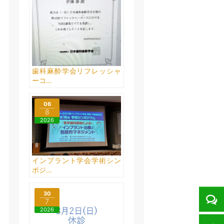
歯科麻酔学会リフレッシャ
ーコ…
06
8
2026
インプラント学会学術シン
ポジ…
30
7
2026