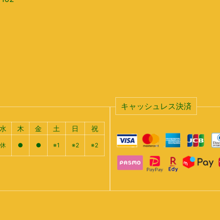
キャッシュレス決済
水
木
金
土
日
祝
休
●
●
※1
※2
※2