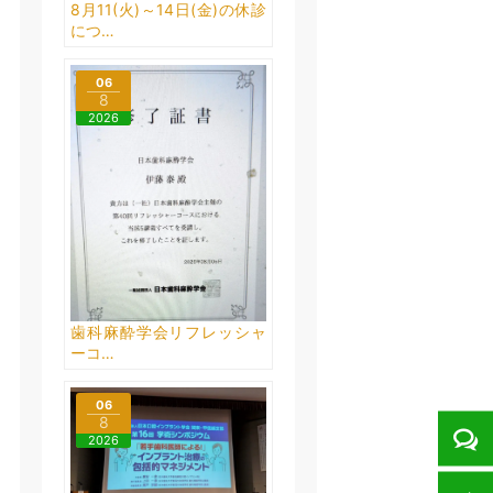
8月11(火)～14日(金)の休診
につ…
06
8
2026
歯科麻酔学会リフレッシャ
ーコ…
06
8
2026