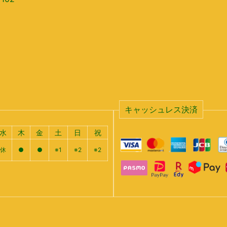
キャッシュレス決済
水
木
金
土
日
祝
休
●
●
※1
※2
※2