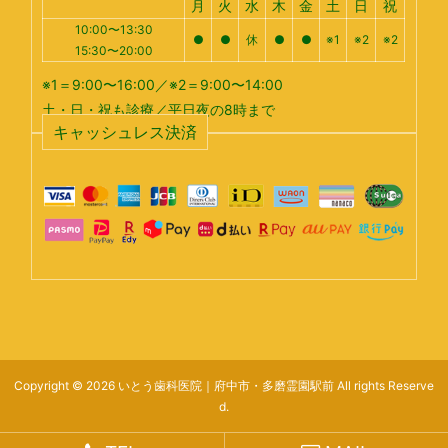
月
火
水
木
金
土
日
祝
10:00〜13:30
●
●
休
●
●
※1
※2
※2
15:30〜20:00
※1＝9:00〜16:00／※2＝9:00〜14:00
土・日・祝も診療／平日夜の8時まで
キャッシュレス決済
Copyright © 2026 いとう歯科医院｜府中市・多磨霊園駅前 All rights Reserve
d.