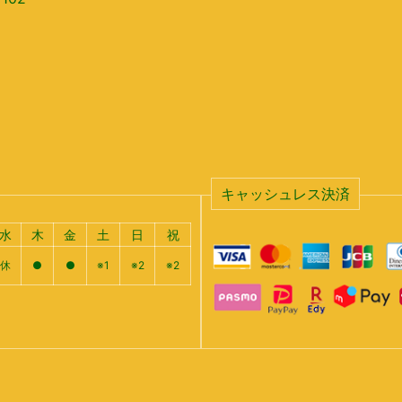
キャッシュレス決済
水
木
金
土
日
祝
休
●
●
※1
※2
※2