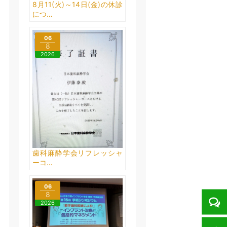
8月11(火)～14日(金)の休診
につ…
06
8
2026
歯科麻酔学会リフレッシャ
ーコ…
06
8
2026