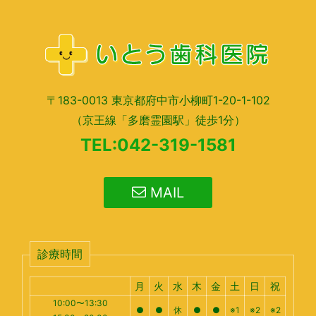
〒183-0013 東京都府中市小柳町1-20-1-102
（京王線「多磨霊園駅」徒歩1分）
TEL:042-319-1581
MAIL
診療時間
月
火
水
木
金
土
日
祝
10:00〜13:30
●
●
休
●
●
※1
※2
※2