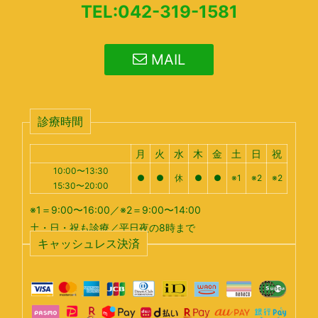
TEL:042-319-1581
MAIL
診療時間
月
火
水
木
金
土
日
祝
10:00〜13:30
●
●
休
●
●
※1
※2
※2
15:30〜20:00
※1＝9:00〜16:00／※2＝9:00〜14:00
土・日・祝も診療／平日夜の8時まで
キャッシュレス決済